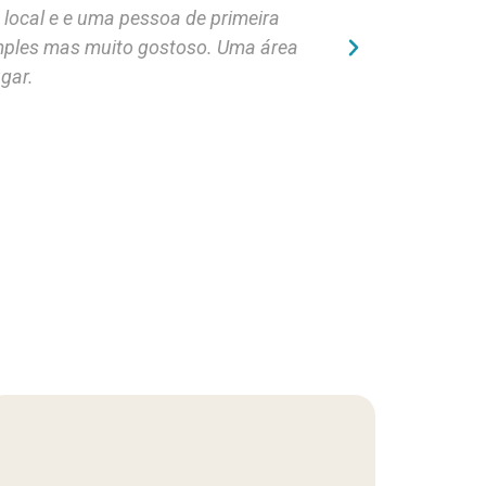
local e e uma pessoa de primeira
Uma delícia d
imples mas muito gostoso. Uma área
gar.