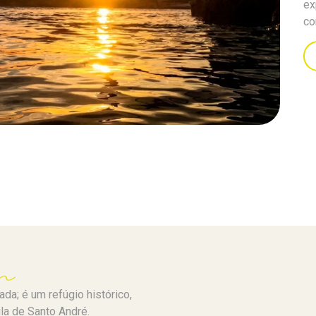
ex
co
a; é um refúgio histórico,
la de Santo André.