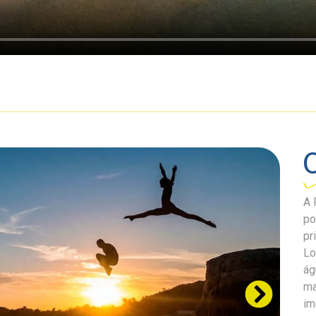
A 
po
pr
Lo
ág
ma
im